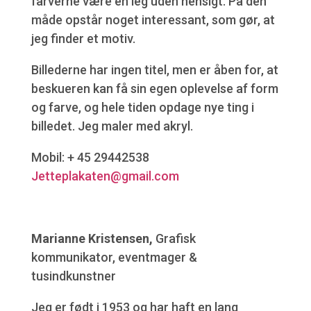
farverne være en leg uden hensigt. På den
måde opstår noget interessant, som gør, at
jeg finder et motiv.
Billederne har ingen titel, men er åben for, at
beskueren kan få sin egen oplevelse af form
og farve, og hele tiden opdage nye ting i
billedet. Jeg maler med akryl.
Mobil: + 45 29442538
Jetteplakaten@gmail.com
Marianne Kristensen,
Grafisk
kommunikator, eventmager &
tusindkunstner
Jeg er født i 1953 og har haft en lang